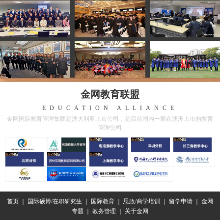
金网教育联盟
EDUCATION ALLIANCE
金网国际教育管理集团是澳大利亚上市公司，是目前国内一家在澳洲上市的教育
管理公司
首页
｜
国际硕博/在职研究生
｜
国际教育
｜
思政/商学培训
｜
留学申请
｜
金网
专题
｜
教务管理
｜
关于金网