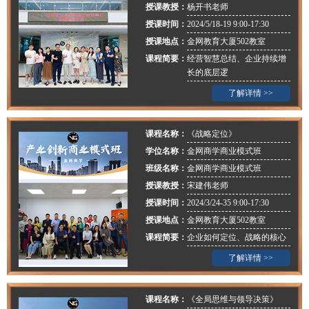
授课教授：
杨开书老师
授课时间：
2024/5/18-19 9:00-17:30
授课地点：
金网教育大厦502教室
课程简要：
经营智慧总结、企业持续增
长的底层逻
了解详情 >>
课程名称：
《战略定位》
学位名称：
金网商学商业模式班
班级名称：
金网商学商业模式班
授课教授：
宋建伟老师
授课时间：
2024/3/24-35 9:00-17:30
授课地点：
金网教育大厦502教室
课程简要：
企业如何定位、战略的核心
了解详情 >>
课程名称：
《全局思维与领导决策》