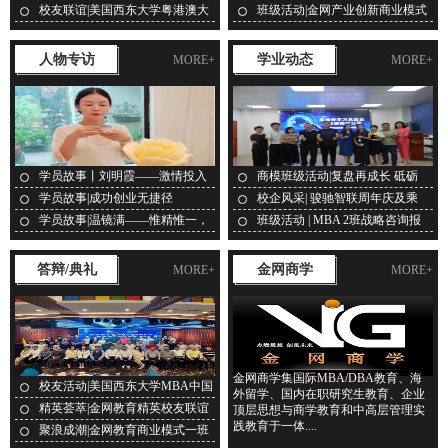
网...
遇...
校友联谊|美国西东大学粤港澳大
班级活动|金网产业创新商业模式
湾...
二...
人物专访
学业动态
MORE+
MORE+
学员故事丨刘明霞——激情投入
商模班级活动|复盘再成长 砥砺
把...
再...
学员故事|成功创业无捷径
校企风采| 骏驰智联周年庆及乘
用...
学员故事|温镜满——惟精惟一，
班级活动 | MBA 2班战略咨询报
专...
告...
答辩/典礼
金网商学
MORE+
MORE+
金网商学集国际MBA/DBA教育、海
校友活动|美国西东大学MBA中国
外留学、国内在职研究生教育、企业
校...
精英荟萃|金网教育精英校友联谊
顶层思想与商学教育和中高层管理实
践教育于一体....
会...
聚浪成潮|金网教育商业模式一班