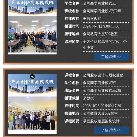
学位名称：
金网商学商业模式班
班级名称：
金网商学商业模式班2班
授课教授：
王若文教授
授课时间：
2024/1/6-7日 9:00-17:30
授课地点：
金网教育大厦502教室
课程简要：
全方位认知高管的定位、企
业决策
了解详情 >>
课程名称：
公司股权设计与股权激励
学位名称：
金网商学商业模式班
班级名称：
金网商学商业模式班2班
授课教授：
来教授
授课时间：
2023/10/28-29 9:00-17:30
授课地点：
金网教育大厦502教室
课程简要：
掌握股权顶层架构设计
了解详情 >>