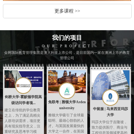
更多课程 >>
我们的项目
OUR PROJECT
金网国际教育管理集团是澳大利亚上市公司，是目前国内一家在澳洲上市的教育
管理公司
剑桥大学·霍默顿学院高
免联考 | 雅顿大学Arden
级访问学者项...
university
中留服 | 马来西亚玛莎
建立在传统的学位教育
大学
雅顿大学吸引了全球最
之上，为了满足高精尖
聪明、最雄心勃勃的人
人群培训需求，项目更
玛莎大学位于吉隆坡，
才。与英国发展最快的
具有现实指导意义，注
致力提供医疗、商业与
大学之一合作，在英国
重研究及思考学习模
工程信息等领域更高的