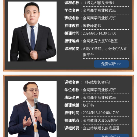
课程名称：
《遇见AI预见未来》
学位名称：
金网商学商业模式班
班级名称：
金网商学商业模式班
授课教授：
宋晓峰老师
授课时间：
2024/6/15 14:30-17:00
授课地点：
金网教育大厦502教室
课程简要：
AI数字营销、小冰数字人直
播平台
免费试听 >>
课程名称：
《持续增长密码》
学位名称：
金网商学商业模式班
班级名称：
金网商学商业模式班
授课教授：
杨开书
授课时间：
2024/5/18-19 9:00-17:30
授课地点：
金网教育大厦502教室
课程简要：
企业持续增长的底层逻