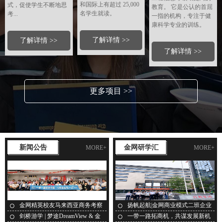
和国际上有超过 25,000
式，促使学生不断地思
教育。 它是公认的首屈
名学生就读。
考...
一指的机构，专注于健
康科学专业的训练。
了解详情 >>
了解详情 >>
了解详情 >>
更多项目 >>
新闻公告
金网研学汇
MORE+
MORE+
金网精英校友马来西亚商务考察
扬帆起航|金网商业模式二班企业
活...
家...
剑桥游学 | 梦途DreamView & 金
一带一路拓商机，共谋发展新机