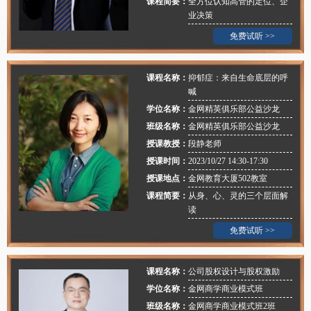
课程简要：
全方位认知高管的定位、企
业决策
免费试听 >>
课程名称：
抑郁症：来自生命底层的呼
喊
学位名称：
金网精英俱乐部公益沙龙
班级名称：
金网精英俱乐部公益沙龙
授课教授：
段静老师
授课时间：
2023/10/27 14:30-17:30
授课地点：
金网教育大厦502教室
课程简要：
从身、⼼、灵的三个层⾯解
读
免费试听 >>
课程名称：
公司股权设计与股权激励
学位名称：
金网商学商业模式班
班级名称：
金网商学商业模式班2班