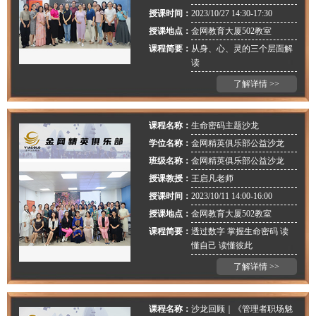
授课时间：
2023/10/27 14:30-17:30
授课地点：
金网教育大厦502教室
课程简要：
从身、⼼、灵的三个层⾯解
读
了解详情 >>
课程名称：
生命密码主题沙龙
学位名称：
金网精英俱乐部公益沙龙
班级名称：
金网精英俱乐部公益沙龙
授课教授：
王启凡老师
授课时间：
2023/10/11 14:00-16:00
授课地点：
金网教育大厦502教室
课程简要：
透过数字 掌握生命密码 读
懂自己 读懂彼此
了解详情 >>
课程名称：
沙龙回顾｜《管理者职场魅