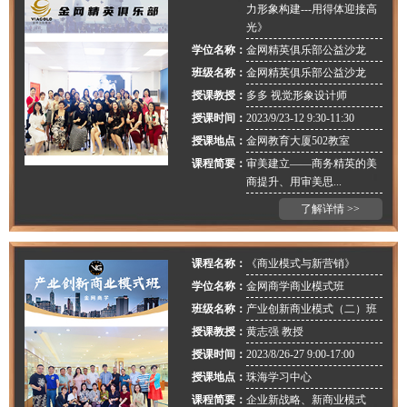
力形象构建---用得体迎接高
光》
学位名称：
金网精英俱乐部公益沙龙
班级名称：
金网精英俱乐部公益沙龙
授课教授：
多多 视觉形象设计师
授课时间：
2023/9/23-12 9:30-11:30
授课地点：
金网教育大厦502教室
课程简要：
审美建⽴——商务精英的美
商提升、⽤审美思...
了解详情 >>
课程名称：
《商业模式与新营销》
学位名称：
金网商学商业模式班
班级名称：
产业创新商业模式（二）班
授课教授：
黄志强 教授
授课时间：
2023/8/26-27 9:00-17:00
授课地点：
珠海学习中心
课程简要：
企业新战略、新商业模式