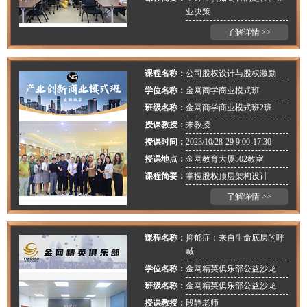
业决策
了解详情 >>
课程名称：
公司股权设计与股权激励
学位名称：
金网商学商业模式班
班级名称：
金网商学商业模式班2班
授课教授：
来教授
授课时间：
2023/10/28-29 9:00-17:30
授课地点：
金网教育大厦502教室
课程简要：
掌握股权顶层架构设计
了解详情 >>
课程名称：
抑郁症：来自生命底层的呼
喊
学位名称：
金网精英俱乐部公益沙龙
班级名称：
金网精英俱乐部公益沙龙
授课教授：
段静老师