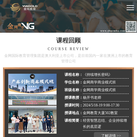
课程回顾
COURSE REVIEW
金网国际教育管理集团是澳大利亚上市公司，是目前国内一家在澳洲上市的教育
管理公司
课程名称：
《持续增长密码》
学位名称：
金网商学商业模式班
班级名称：
金网商学商业模式班
授课教授：
杨开书老师
授课时间：
2024/5/18-19 9:00-17:30
授课地点：
金网教育大厦502教室
课程简要：
经营智慧总结、企业持续增
长的底层逻
了解详情 >>