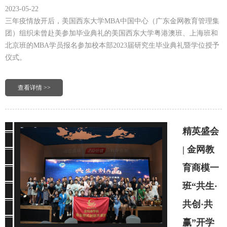
2023-05-22
三年疫情放开后，美国西东大学MBA中国中心（广东金网教育管理集
团）组织未曾赴美参加毕业典礼的美国西东大学粤港澳班、上海班和
北京班的MBA学员报名参加校本部2023届研究生毕业典礼暨学位授予
仪式。
查看详情 >>
精英盛会
| 金网教
育商模一
班“共生·
共创·共
赢”开学