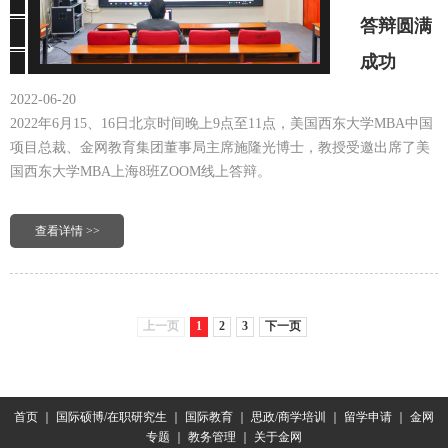
答辩圆满
成功
2022-06-20
2022年6月15、16日北京时间晚上9点至11点，美国西东大学MBA中国
项目总裁、金网教育集团董事局主席施隆光博士，教授受邀出席了美
国西东大学MBA上海8班ZOOM线上答辩。
查看详情 >>
上一页
1
2
3
下一页
首页
｜
国际硕博/在职研究生
｜
国际教育
｜
思政/商学培训
｜
留学申请
｜
金网
专题
｜
教务管理
｜
关于金网