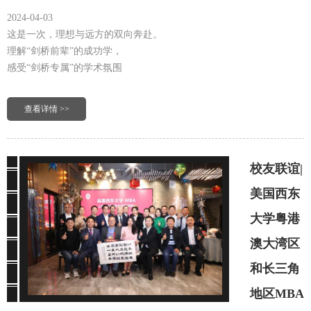
2024-04-03
这是一次，理想与远方的双向奔赴。
理解“剑桥前辈”的成功学，
感受“剑桥专属”的学术氛围
查看详情 >>
校友联谊|
美国西东
大学粤港
澳大湾区
和长三角
地区MBA