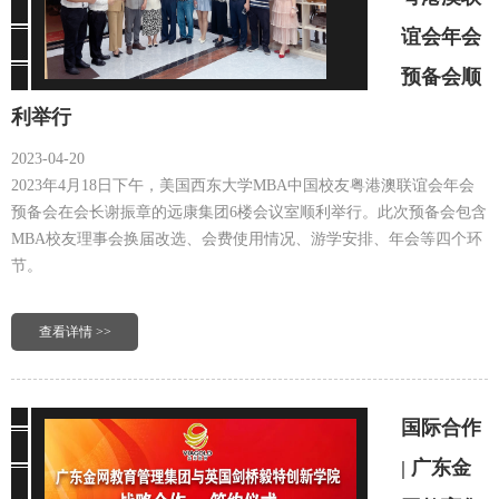
谊会年会
预备会顺
利举行
2023-04-20
2023年4月18日下午，美国西东大学MBA中国校友粤港澳联谊会年会
预备会在会长谢振章的远康集团6楼会议室顺利举行。此次预备会包含
MBA校友理事会换届改选、会费使用情况、游学安排、年会等四个环
节。
查看详情 >>
国际合作
| 广东金