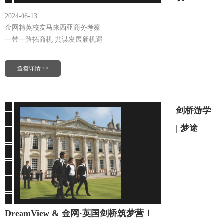
2024-06-13
金网精英校友马来西亚商务考察
一带一路拓商机 共谋发展新机遇
查看详情 >>
剑桥游学
| 梦途
DreamView & 金网·英国剑桥筑梦营！