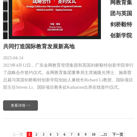
网教育集
团与英国
剑桥毅特
创新学院
共同打造国际教育发展新高地
2023-04-14
2023年4月12日，广东金网教育管理集团和英国剑桥毅特创新学院举行
了战略合作签约仪式。金网教育集团董事局主席施隆光博士、施慕蕾
总裁与英国剑桥毅特创新学院创始人兼校长Richard Li教授、国际项目
部主任Steven Li、国际项目教务处Katharine出席在线签约仪式。
查看详情 >>
上一页
1
2
3
4
5
6
7
8
9
10
...21
下一页