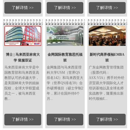
了解详情 >>
了解详情 >>
了解详情 >>
博士 | 马来西亚林肯大
金网国际教育雅思托福
新时代商界领袖EMBA
学 留服双证
班
班
马来西亚林肯大学是中
金网集团与马来西亚理
广东金网教育管理集团
国教育部和马来西亚高
科大学USM（世界QS
（股票代码：
教部认可的卓越大学，
排名142）和马来西亚大
ASX:VIA）携手对外经
是美国林肯大学的姐妹
学（世界QS排名59）合
济贸易大学国际化人才
院校，全球大学联盟成
作硕博项目（硕士学制2
培训基地以及全球名师
员之一，被马来西亚
年，累计在国外待8个
实战教学，隆重推出新
教...
月...
时代领袖E...
了解详情 >>
了解详情 >>
了解详情 >>