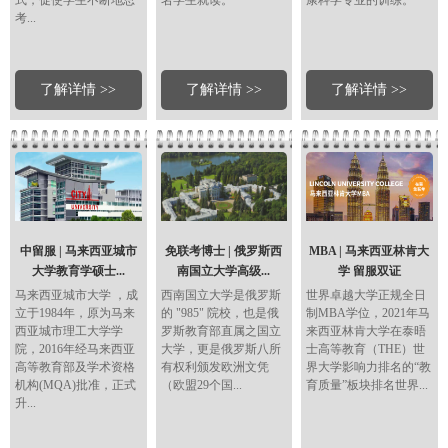
式，促使学生不断地思
名学生就读。
康科学专业的训练。
考...
了解详情 >>
了解详情 >>
了解详情 >>
中留服 | 马来西亚城市
免联考博士 | 俄罗斯西
MBA | 马来西亚林肯大
大学教育学硕士...
南国立大学高级...
学 留服双证
马来西亚城市大学 ，成
西南国立大学是俄罗斯
世界卓越大学正规全日
立于1984年，原为马来
的 "985" 院校，也是俄
制MBA学位，2021年马
西亚城市理工大学学
罗斯教育部直属之国立
来西亚林肯大学在泰晤
院，2016年经马来西亚
大学，更是俄罗斯八所
士高等教育（THE）世
高等教育部及学术资格
有权利颁发欧洲文凭
界大学影响力排名的“教
机构(MQA)批准，正式
（欧盟29个国...
育质量”板块排名世界...
升...