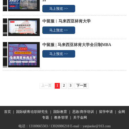
马上预览 >>
中留服︱马来西亚林肯大学
马上预览 >>
中留服 | 马来西亚林肯大学全日制MBA
马上预览 >>
上一页
1
2
3
下一页
首页
｜
国际硕博/在职研究生
｜
国际教育
｜
思政/商学培训
｜
留学申请
｜
金网
专题
｜
教务管理
｜
关于金网
电话：13169665503 / 13926986218 E-mail：yanjiaoke@163.com