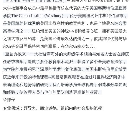
美国韦斯特伯里丘博学院（CIW）
有着极为活跃的校友组织，是全美
大学校董事会成员中最早包括有校友代表的大学
美国韦斯特伯里丘博
学院The Chubb Institute(Westbury），位于美国纽约州韦斯特伯里市，
是美国纽约州优秀的
美国
非盈利性的教育机构，也是当地著名
综合类
高等学府之一。
纽约州是美国的神经中枢和经济心脏，拥有美国最大
之纽约市及纽约港，是美国经济最发达的州之一，依其独特优势与华
尔街等金融界保持密切的联系，在华尔街校友如云。
至创办以来，一大批蜚声海外的大师级学术领袖与知名人士曾在师院
任教或求学，造就了多个教育学术流派，获得了多个全美教育殊荣，
为学院的发展积累了深厚的学术与文化底蕴。美国韦斯特伯里丘博学
院近年来开设的特色课程--高管培训课程旨在通过对世界经济商务中
最新理论和趋势等的研究，从而培养学员全球视野；创造和分享知识
和经验，使管理人员与他们的团队创造更卓越的业绩。
管理
学
专业领域：领导力、商业道德、组织内的社会影响流程