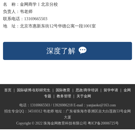
名 称：金网商学
︱
北京分校
负责人：韦老师
联系电话：13169665503
地 址：北京市惠新东街12号华德公寓一段1001室
深度了解
首页
｜
国际硕博/在职研究生
｜
国际教育
｜
思政/商学培训
｜
留学申请
｜
金网
专题
｜
教务管理
｜
关于金网
电话：13169665503 / 13926986218 E-mail：yanjiaoke@163.com
招生专业QQ：34510312 韦老师 地址：广东省珠海市香洲区吉大白莲路53号金网
大厦
Copyright © 2022 珠海金网教育科技有限公司
粤ICP备20006725号