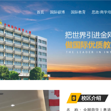
首页
国际硕博
国际教育
思政/商学
校区介绍
名 称： 金网商学
︱
粤港