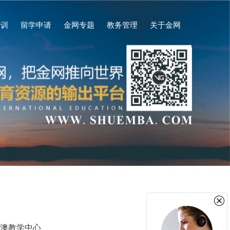
培训
留学申请
金网专题
教务管理
关于金网
新闻公告
招生简章
金网研学汇
课程预告
人物专访
课程回顾
学业动态
师资团队
答辩/典礼
教务公告
金网商学
澳教学中心