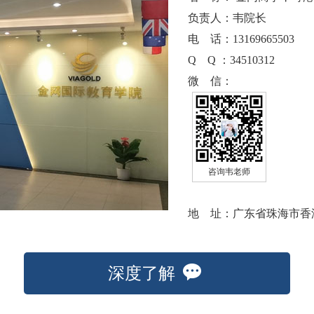
负责人：韦院长
电 话：13169665503
Q Q ：34510312
微 信：
咨询韦老师
地 址：广东省珠海市香
深度了解