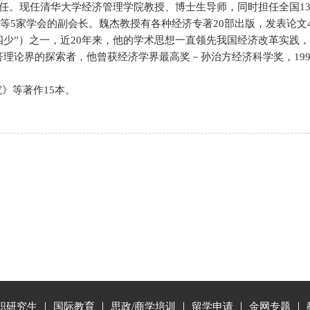
任。现任清华大学经济管理学院教授、博士生导师，同时担任全国1
等5家学会的副会长。魏杰教授有各种经济专著20部出版，发表论文4
四少”）之一，近20年来，他的学术思想一直领先我国经济改革实践，
济理论界的探索者，他曾获经济学界最高奖－孙治方经济科学奖，199
》等著作15本。
职研究生
｜
国际教育
｜
思政/商学培训
｜
留学申请
｜
金网专题
｜