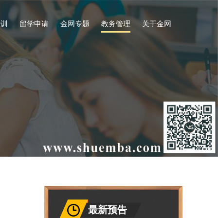
培训
留学申请
金网专题
教务管理
关于金网
新闻公告
招生简章
金网研学汇
课程预告
人物专访
课程回顾
学业动态
师资团队
答辩/典礼
教务公告
金网商学
最新预告