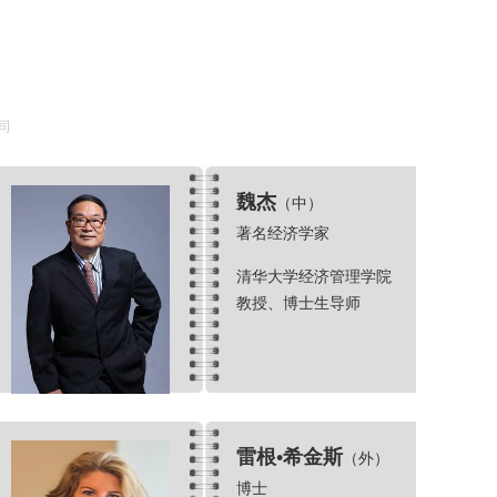
司
魏杰
（中）
著名经济学家
清华大学经济管理学院
教授、博士生导师
雷根•希金斯
（外）
博士