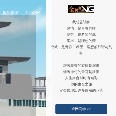
教务管理
关于金网
......
招生简章
我想告诉你
热情，是青春的晖
课程预告
刻苦，是希望的蕊
追求，是理想的梦
课程回顾
成就—是青春、希望、理想的和谐与韵
师资团队
味
教务公告
艰苦攀登的旋律是深邃
雏鹰振翅的音符是壮美
人生舞台时时有精彩
你的生命之旅
定会展现出许多绚丽的花蓓
......
金网商学 >>