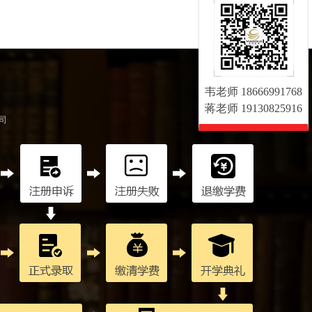
韦老师 18666991768
蒋老师 19130825916
司