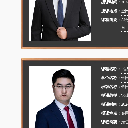
授课时间：
202
授课地点：
金
课程简要：
A
台
课程名称：
《
学位名称：
金
班级名称：
金
授课教授：
宋
授课时间：
202
授课地点：
金
课程简要：
定