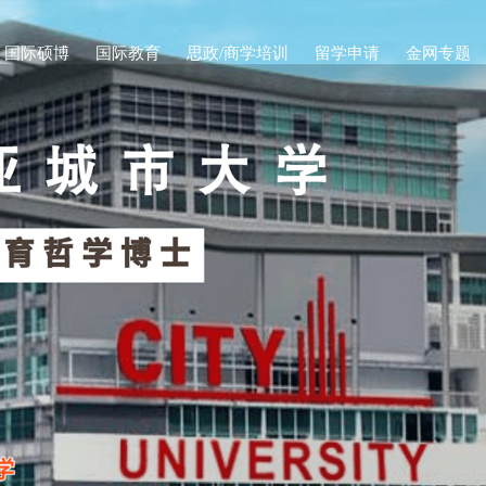
国际硕博
国际教育
思政/商学培训
留学申请
金网专题
新闻公告
金网研学汇
人物专访
学业动态
答辩/典礼
金网商学